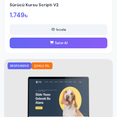
Sürücü Kursu Scripti V2
1.749
₺
İncele
Satın Al
RESPONSIVE
ÇOKLU DIL