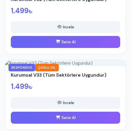
1.499
₺
İncele
Satın Al
RESPONSIVE
ÇOKLU DIL
Kurumsal V33 (Tüm Sektörlere Uygundur)
1.499
₺
İncele
Satın Al