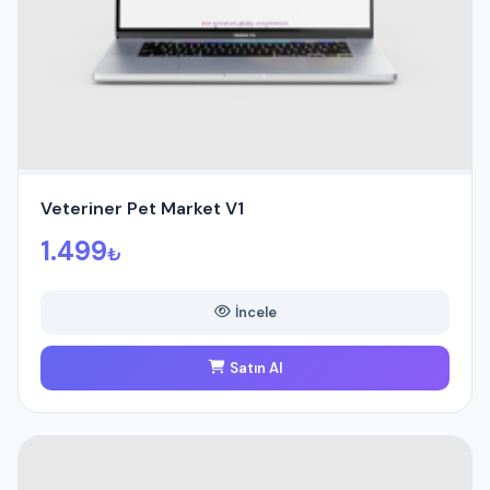
Veteriner Pet Market V1
1.499
₺
İncele
Satın Al