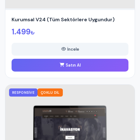
Kurumsal V24 (Tüm Sektörlere Uygundur)
1.499
₺
İncele
Satın Al
RESPONSIVE
ÇOKLU DIL