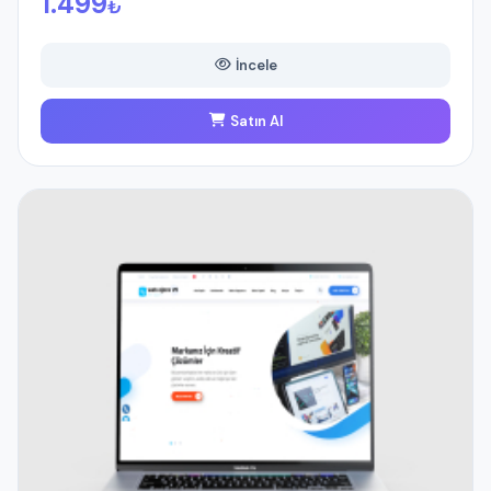
1.499
₺
İncele
Satın Al