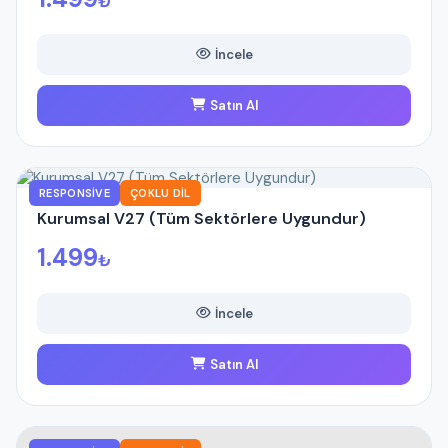
₺
İncele
Satın Al
RESPONSIVE
ÇOKLU DIL
Kurumsal V27 (Tüm Sektörlere Uygundur)
1.499
₺
İncele
Satın Al