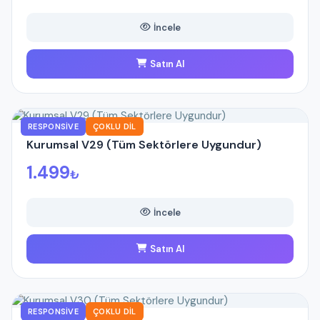
İncele
Satın Al
RESPONSIVE
ÇOKLU DIL
Kurumsal V29 (Tüm Sektörlere Uygundur)
1.499
₺
İncele
Satın Al
RESPONSIVE
ÇOKLU DIL