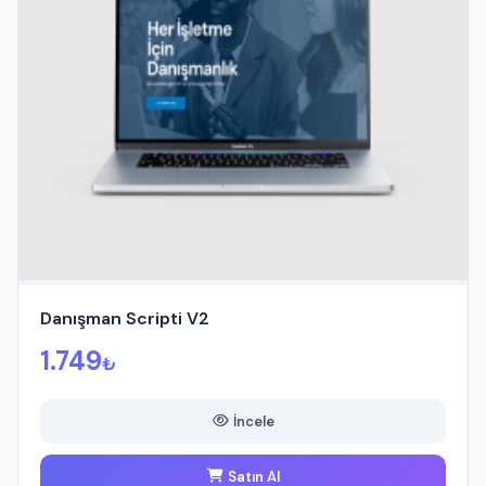
Danışman Scripti V2
1.749
₺
İncele
Satın Al