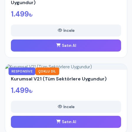
Uygundur)
1.499
₺
İncele
Satın Al
RESPONSIVE
ÇOKLU DIL
Kurumsal V21 (Tüm Sektörlere Uygundur)
1.499
₺
İncele
Satın Al