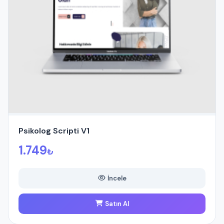
Psikolog Scripti V1
1.749
₺
İncele
Satın Al