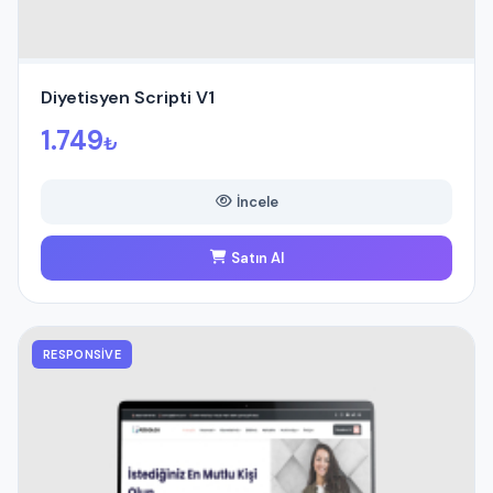
Diyetisyen Scripti V1
1.749
₺
İncele
Satın Al
RESPONSIVE