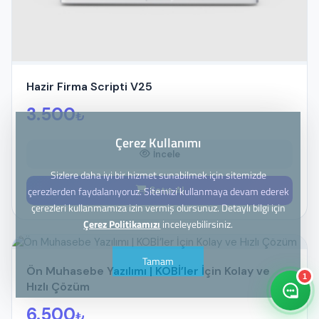
Hazir Firma Scripti V25
3.500
₺
Çerez Kullanımı
İncele
Sizlere daha iyi bir hizmet sunabilmek için sitemizde
çerezlerden faydalanıyoruz. Sitemizi kullanmaya devam ederek
Satın Al
çerezleri kullanmamıza izin vermiş olursunuz. Detaylı bilgi için
Çerez Politikamızı
inceleyebilirsiniz.
Tamam
Ön Muhasebe Yazılımı | KOBİ’ler İçin Kolay ve
1
Hızlı Çözüm
6.500
₺