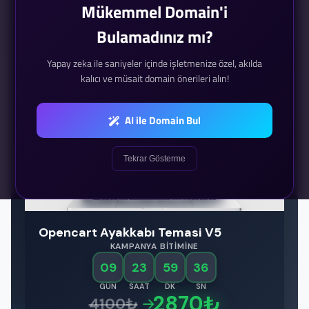
Mükemmel Domain'i
Bulamadınız mı?
Yapay zeka ile saniyeler içinde işletmenize özel, akılda
Ara
kalıcı ve müsait domain önerileri alın!
AI ile Domain Bul
🔥 FIRSAT
Tekrar Gösterme
Opencart Ayakkabı Temasi V5
KAMPANYA BITIMINE
09
23
59
34
GÜN
SAAT
DK
SN
2870₺
4100₺
→