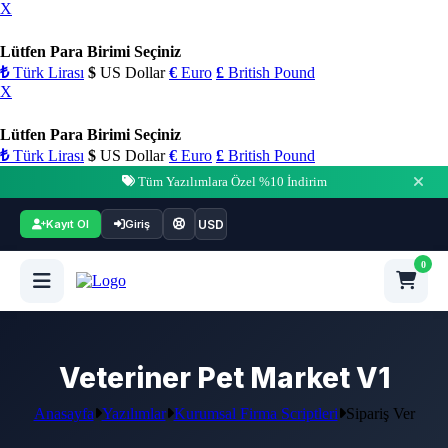
X
Lütfen Para Birimi Seçiniz
₺
Türk Lirası
$
US Dollar
€
Euro
£
British Pound
X
Lütfen Para Birimi Seçiniz
₺
Türk Lirası
$
US Dollar
€
Euro
£
British Pound
Tüm Yazılımlara Özel %10 İndirim
USD
Kayıt Ol
Giriş
0
Veteriner Pet Market V1
Anasayfa
Yazılımlar
Kurumsal Firma Scriptleri
Sipariş Ver