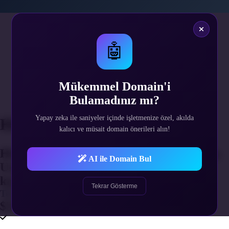
1
Hizmet Süresi
2
🤖
Alan Adı Belirle
3
Web Hosting Belirle
4
Mükemmel Domain'i
Ek Hizmetler
Bulamadınız mı?
5
Gerekli Bilgiler
Yapay zeka ile saniyeler içinde işletmenize özel, akılda
Hizmet Süresi Seçimi
kalıcı ve müsait domain önerileri alın!
Hizmetinizin yenilenme periyodunu seçin.
AI ile Domain Bul
Uzun süreli alımlarda indirim fırsatını
kaçırmayın.
Tekrar Gösterme
Tek Sefer
$31.51