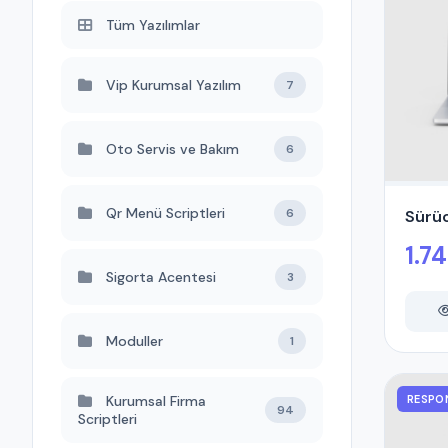
Tüm Yazılımlar
Vip Kurumsal Yazılım
7
Oto Servis ve Bakım
6
Qr Menü Scriptleri
6
Sürüc
1.7
Sigorta Acentesi
3
Moduller
1
Kurumsal Firma
RESPO
94
Scriptleri