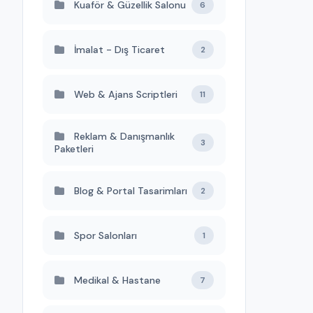
Kuaför & Güzellik Salonu
6
İmalat - Dış Ticaret
2
Web & Ajans Scriptleri
11
Reklam & Danışmanlık
3
Paketleri
Blog & Portal Tasarimları
2
Spor Salonları
1
Medikal & Hastane
7