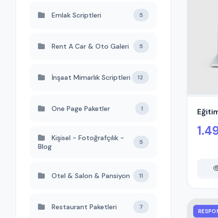
Emlak Scriptleri
5
Rent A Car & Oto Galeri
5
İnşaat Mimarlık Scriptleri
12
One Page Paketler
1
Eğiti
1.4
Kişisel - Fotoğrafçılık -
5
Blog
Otel & Salon & Pansiyon
11
Restaurant Paketleri
7
RESPO