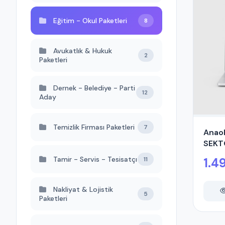
Eğitim - Okul Paketleri
8
Avukatlık & Hukuk
2
Paketleri
Dernek - Belediye - Parti
12
Aday
Temizlik Firması Paketleri
7
Anao
SEKT
Tamir - Servis - Tesisatçı
11
1.4
Nakliyat & Lojistik
5
Paketleri