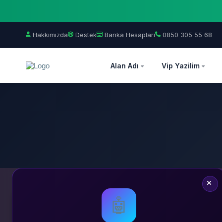
Hakkımızda
Destek
Banka Hesapları
0850 305 55 68
Alan Adı
Vip Yazilim
🤖
Hazır Yazılım Paketleri