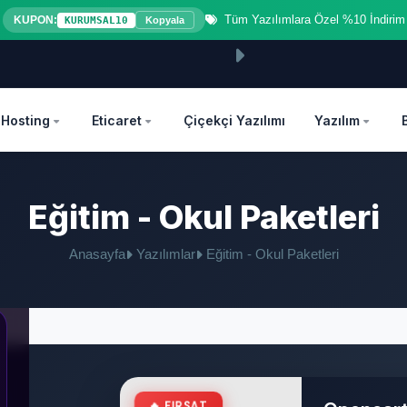
Tüm Yazılımlara Özel %10 İndirim
KUPON:
KURUMSAL10
Kopyala
OZEL
Hosting
Eticaret
Çiçekçi Yazılımı
Yazılım
Eğitim - Okul Paketleri
Anasayfa
Yazılımlar
Eğitim - Okul Paketleri
🔥 FIRSAT