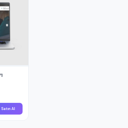
V1
Satın Al