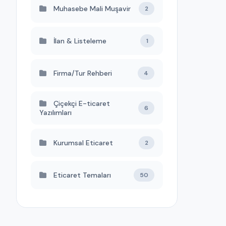
Muhasebe Mali Muşavir
2
İlan & Listeleme
1
Firma/Tur Rehberi
4
Çiçekçi E-ticaret
6
Yazılımları
Kurumsal Eticaret
2
Eticaret Temaları
50