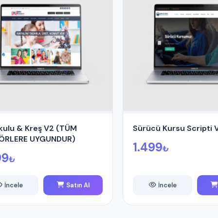
kulu & Kreş V2 (TÜM
Sürücü Kursu Scripti 
ÖRLERE UYGUNDUR)
1.499
₺
99
₺
İncele
Satın Al
İncele