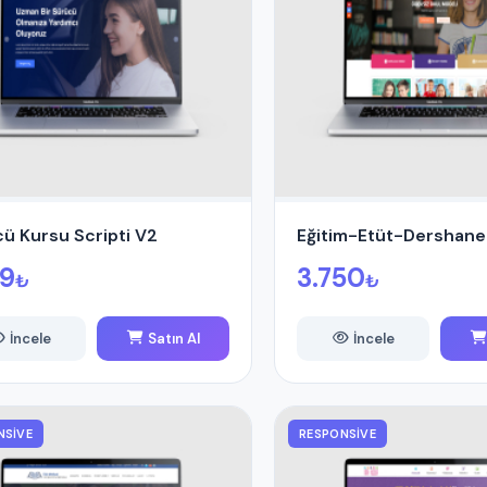
ü Kursu Scripti V2
Eğitim-Etüt-Dershane 
49
3.750
₺
₺
İncele
Satın Al
İncele
NSIVE
RESPONSIVE