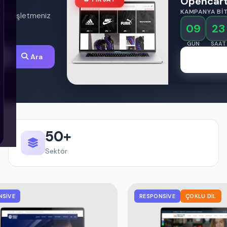
Opencart
KAMPANYA BIT
izle, işletmeniz
09
23
GÜN
SAAT
Ara
50+
Sektör
NSIVE
RESPONSIVE
ÇOKLU DIL