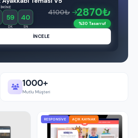
 Ayakkabı Temasi V5
IMINE
2870₺
4100₺
→
59
39
%30 Tasarruf
DK
SN
İNCELE
1000+
Mutlu Müşteri
RESPONSIVE
AÇIK KAYNAK