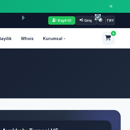
Kayıt Ol
Giriş
TRY
0
Bayilik
Whois
Kurumsal