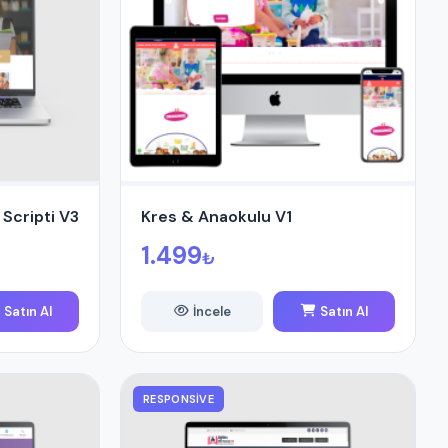
Scripti V3
Kres & Anaokulu V1
1.499
₺
Satın Al
İncele
Satın Al
RESPONSIVE