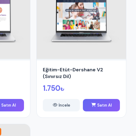
Eğitim-Etüt-Dershane V2
(Sınırsız Dil)
1.750
₺
Satın Al
İncele
Satın Al