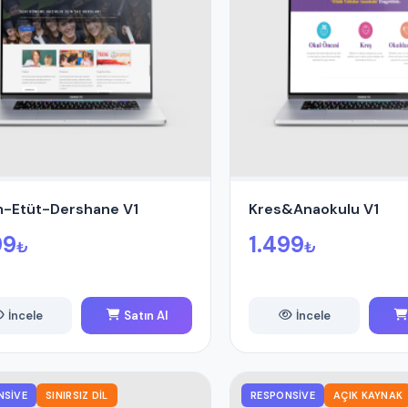
m-Etüt-Dershane V1
Kres&Anaokulu V1
99
1.499
₺
₺
İncele
Satın Al
İncele
NSIVE
SINIRSIZ DIL
RESPONSIVE
AÇIK KAYNAK