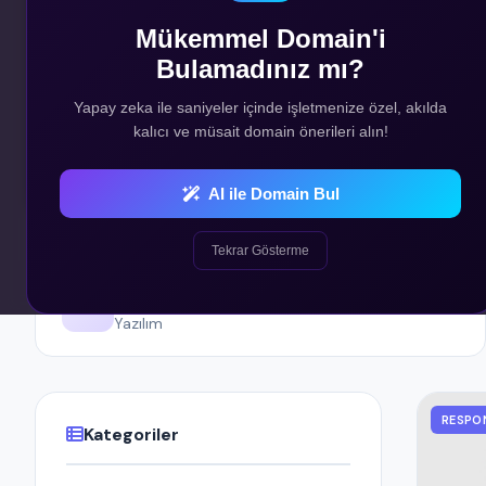
Her sektör için özel ve uygun fiyatlı hazır site paketlerim
Mükemmel Domain'i
için en doğru çözümü seçin.
Bulamadınız mı?
Yapay zeka ile saniyeler içinde işletmenize özel, akılda
kalıcı ve müsait domain önerileri alın!
AI ile Domain Bul
Tekrar Gösterme
8+
Yazılım
RESPO
Kategoriler