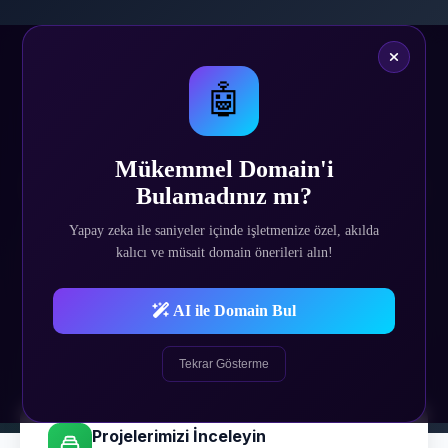
🤖
BAŞARILI PROJELER
Referanslarımız
Mükemmel Domain'i
"Çalışmalarımız hakkında daha detaylı fikir edinebilmeniz için
Bulamadınız mı?
referanslarımızı inceleyebilirsiniz."
Yapay zeka ile saniyeler içinde işletmenize özel, akılda
kalıcı ve müsait domain önerileri alın!
500
+
450
+
Tamamlanan Proje
Mutlu Müşteri
AI ile Domain Bul
12
+
Yıllık Tecrübe
Tekrar Gösterme
Projelerimizi İnceleyin