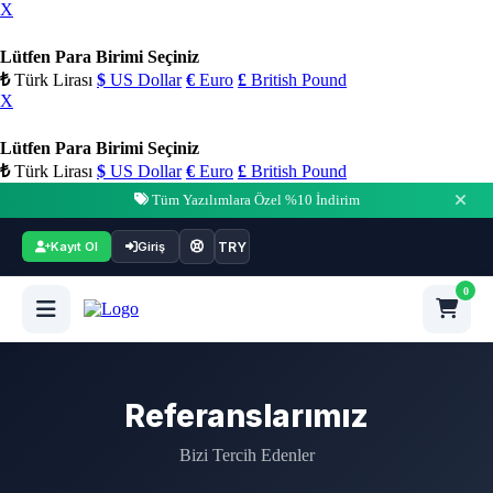
X
Lütfen Para Birimi Seçiniz
₺
Türk Lirası
$
US Dollar
€
Euro
£
British Pound
X
Lütfen Para Birimi Seçiniz
₺
Türk Lirası
$
US Dollar
€
Euro
£
British Pound
Tüm Yazılımlara Özel %10 İndirim
TRY
Kayıt Ol
Giriş
0
Referanslarımız
Bizi Tercih Edenler