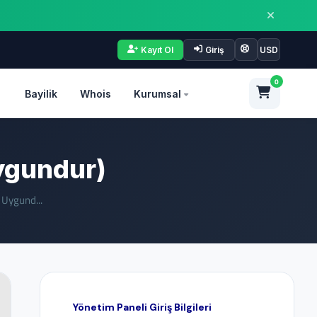
Kayıt Ol
Giriş
USD
0
Bayilik
Whois
Kurumsal
ygundur)
 Uygund...
Yönetim Paneli Giriş Bilgileri