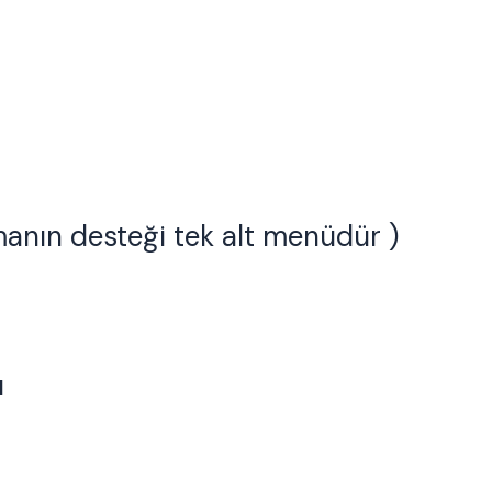
manın desteği tek alt menüdür )
ü