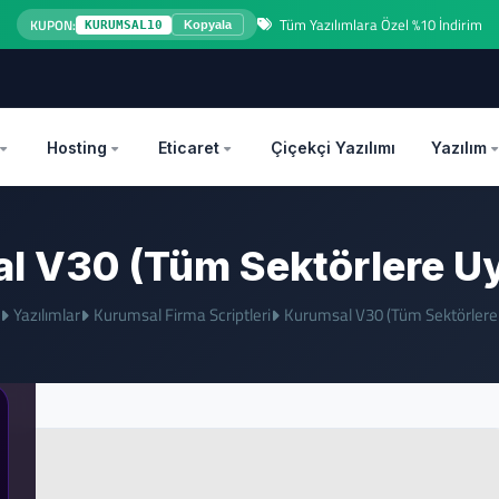
Tüm Yazılımlara Özel %10 İndirim
KUPON:
KURUMSAL10
Kopyala
OZEL
Hosting
Eticaret
Çiçekçi Yazılımı
Yazılım
l V30 (Tüm Sektörlere U
Yazılımlar
Kurumsal Firma Scriptleri
Kurumsal V30 (Tüm Sektörlere