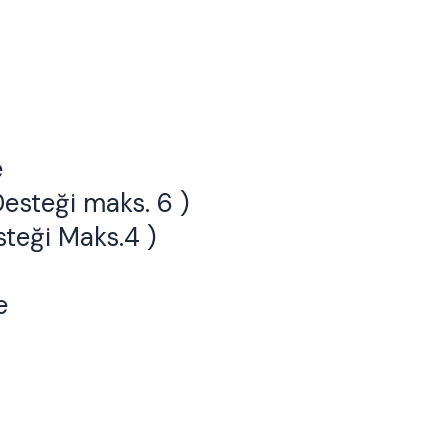
e
esteği maks. 6 )
steği Maks.4 )
e