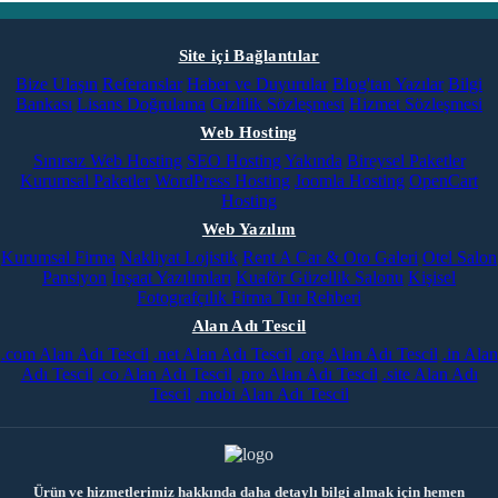
Site içi Bağlantılar
Bize Ulaşın
Referanslar
Haber ve Duyurular
Blog'tan Yazılar
Bilgi
Bankası
Lisans Doğrulama
Gizlilik Sözleşmesi
Hizmet Sözleşmesi
Web Hosting
Sınırsız Web Hosting
SEO Hosting
Yakında
Bireysel Paketler
Kurumsal Paketler
WordPress Hosting
Joomla Hosting
OpenCart
Hosting
Web Yazılım
Kurumsal Firma
Nakliyat Lojistik
Rent A Car & Oto Galeri
Otel Salon
Pansiyon
İnşaat Yazılımları
Kuaför Güzellik Salonu
Kişisel
Fotografçılık
Firma Tur Rehberi
Alan Adı Tescil
.com Alan Adı Tescil
.net Alan Adı Tescil
.org Alan Adı Tescil
.in Alan
Adı Tescil
.co Alan Adı Tescil
.pro Alan Adı Tescil
.site Alan Adı
Tescil
.mobi Alan Adı Tescil
Ürün ve hizmetlerimiz hakkında daha detaylı bilgi almak için hemen