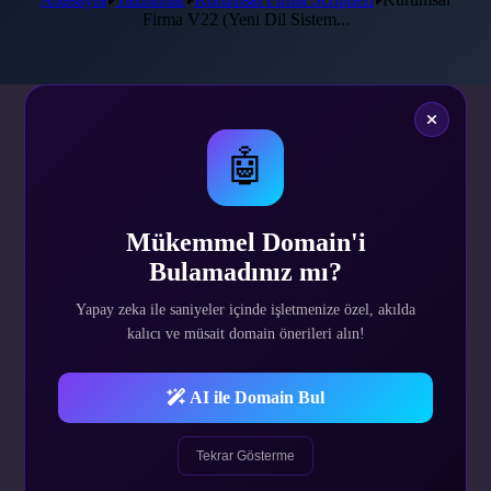
Firma V22 (Yeni Dil Sistem...
🤖
Yönetim Panelimizi İncelemek
İstiyorsanız
TIKLAYIN
Admin Panel Giriş Bilgileri
Kullanıcı Adı: demo
Parola: demo
Mükemmel Domain'i
Bulamadınız mı?
Yapay zeka ile saniyeler içinde işletmenize özel, akılda
3.250
₺
kalıcı ve müsait domain önerileri alın!
Tek Sefer
AI ile Domain Bul
Tekrar Gösterme
SATIN AL