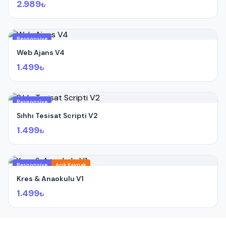
2.989
₺
Responsive
Web Ajans V4
1.499
₺
Responsive
Sıhhı Tesisat Scripti V2
1.499
₺
Responsive
Açık Kaynak
Kres & Anaokulu V1
1.499
₺