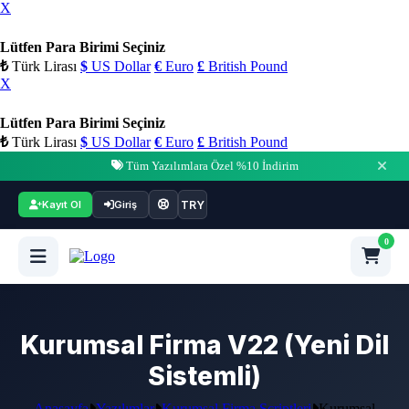
X
Lütfen Para Birimi Seçiniz
₺
Türk Lirası
$
US Dollar
€
Euro
£
British Pound
X
Lütfen Para Birimi Seçiniz
₺
Türk Lirası
$
US Dollar
€
Euro
£
British Pound
Tüm Yazılımlara Özel %10 İndirim
TRY
Kayıt Ol
Giriş
0
Kurumsal Firma V22 (Yeni Dil
Sistemli)
Anasayfa
Yazılımlar
Kurumsal Firma Scriptleri
Kurumsal