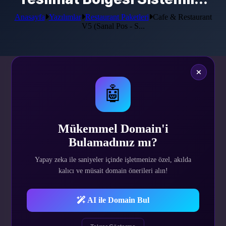
Anasayfa
Yazılımlar
Restaurant Paketleri
Cafe & Restaurant
V5 (Sanal Pos - S...
🤖
Yönetim Panelimizi İncelemek
İstiyorsanız
TIKLAYIN
Admin Panel Giriş Bilgileri
Mükemmel Domain'i
Kullanıcı Adı:
demo
Bulamadınız mı?
Parola:
demo
Yapay zeka ile saniyeler içinde işletmenize özel, akılda
kalıcı ve müsait domain önerileri alın!
$53.35
AI ile Domain Bul
Tek Sefer