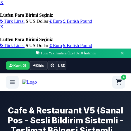
X
Lütfen Para Birimi Seçiniz
₺
Türk Lirası
$
US Dollar
€
Euro
£
British Pound
X
Lütfen Para Birimi Seçiniz
₺
Türk Lirası
$
US Dollar
€
Euro
£
British Pound
Tüm Yazılımlara Özel %10 İndirim
USD
Kayıt Ol
Giriş
0
Cafe & Restaurant V5 (Sanal
Pos - Sesli Bildirim Sistemli -
Teslimat Bölgesi Sistemli...