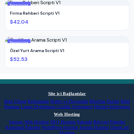
Responsive
Firma Rehberi Scripti V1
$42.04
Responsive
Özel Yurt Arama Scripti V1
$52.53
Site içi Bağlantılar
Bize Ulaşın
Referanslar
Haber ve Duyurular
Blog'tan Yazılar
Bilgi
Bankası
Lisans Doğrulama
Gizlilik Sözleşmesi
Hizmet Sözleşmesi
Web Hosting
Sınırsız Web Hosting
SEO Hosting
Yakında
Bireysel Paketler
Kurumsal Paketler
WordPress Hosting
Joomla Hosting
OpenCart
Hosting