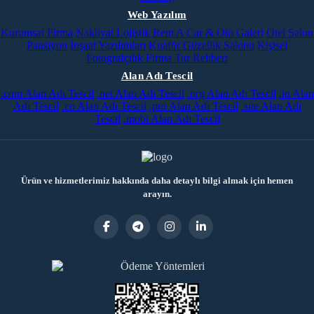
Web Yazılım
Kurumsal Firma
Nakliyat Lojistik
Rent A Car & Oto Galeri
Otel Salon
Pansiyon
İnşaat Yazılımları
Kuaför Güzellik Salonu
Kişisel
Fotografçılık
Firma Tur Rehberi
Alan Adı Tescil
.com Alan Adı Tescil
.net Alan Adı Tescil
.org Alan Adı Tescil
.in Alan
Adı Tescil
.co Alan Adı Tescil
.pro Alan Adı Tescil
.site Alan Adı
Tescil
.mobi Alan Adı Tescil
Ürün ve hizmetlerimiz hakkında daha detaylı bilgi almak için hemen
arayın.