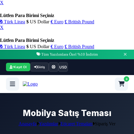
X
Lütfen Para Birimi Seçiniz
₺
Türk Lirası
$
US Dollar
€
Euro
£
British Pound
X
Lütfen Para Birimi Seçiniz
₺
Türk Lirası
$
US Dollar
€
Euro
£
British Pound
Tüm Yazılımlara Özel %10 İndirim
USD
Kayıt Ol
Giriş
0
Mobilya Satış Teması
Anasayfa
Yazılımlar
Eticaret Temaları
Sipariş Ver