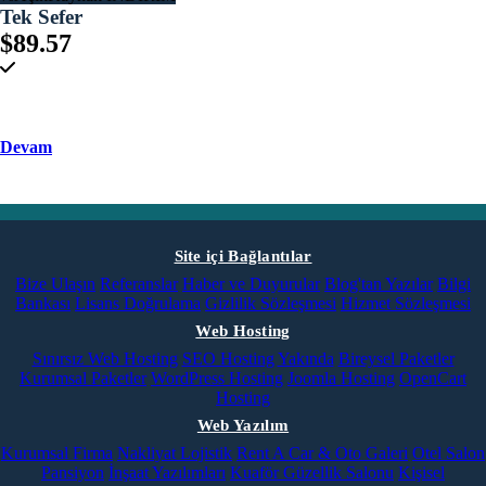
Tek Sefer
$89.57
Devam
Site içi Bağlantılar
Bize Ulaşın
Referanslar
Haber ve Duyurular
Blog'tan Yazılar
Bilgi
Bankası
Lisans Doğrulama
Gizlilik Sözleşmesi
Hizmet Sözleşmesi
Web Hosting
Sınırsız Web Hosting
SEO Hosting
Yakında
Bireysel Paketler
Kurumsal Paketler
WordPress Hosting
Joomla Hosting
OpenCart
Hosting
Web Yazılım
Kurumsal Firma
Nakliyat Lojistik
Rent A Car & Oto Galeri
Otel Salon
Pansiyon
İnşaat Yazılımları
Kuaför Güzellik Salonu
Kişisel