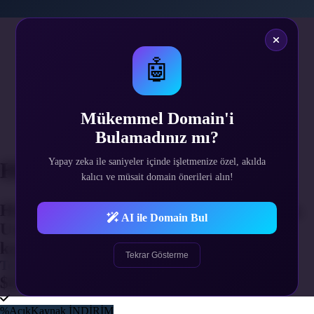
1
Hizmet Süresi
2
🤖
Alan Adı Belirle
3
Web Hosting Belirle
4
Mükemmel Domain'i
Ek Hizmetler
Bulamadınız mı?
5
Gerekli Bilgiler
Yapay zeka ile saniyeler içinde işletmenize özel, akılda
Hizmet Süresi Seçimi
kalıcı ve müsait domain önerileri alın!
Hizmetinizin yenilenme periyodunu seçin.
AI ile Domain Bul
Uzun süreli alımlarda indirim fırsatını
kaçırmayın.
Tekrar Gösterme
Tek Sefer
$47.30
%AçıkKaynak İNDİRİM