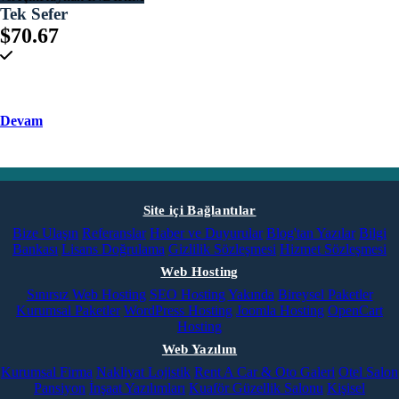
Tek Sefer
$70.67
Devam
Site içi Bağlantılar
Bize Ulaşın
Referanslar
Haber ve Duyurular
Blog'tan Yazılar
Bilgi
Bankası
Lisans Doğrulama
Gizlilik Sözleşmesi
Hizmet Sözleşmesi
Web Hosting
Sınırsız Web Hosting
SEO Hosting
Yakında
Bireysel Paketler
Kurumsal Paketler
WordPress Hosting
Joomla Hosting
OpenCart
Hosting
Web Yazılım
Kurumsal Firma
Nakliyat Lojistik
Rent A Car & Oto Galeri
Otel Salon
Pansiyon
İnşaat Yazılımları
Kuaför Güzellik Salonu
Kişisel