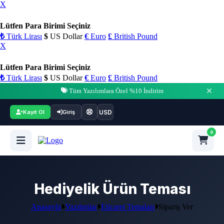
X
Lütfen Para Birimi Seçiniz
₺
Türk Lirası
$
US Dollar
€
Euro
£
British Pound
X
Lütfen Para Birimi Seçiniz
₺
Türk Lirası
$
US Dollar
€
Euro
£
British Pound
Tüm Yazılımlara Özel %10 İndirim
USD
Kayıt Ol
Giriş
0
Hediyelik Ürün Teması
Anasayfa
Yazılımlar
Eticaret Temaları
Sipariş Ver