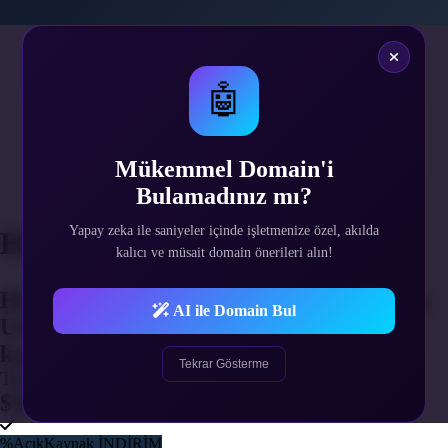
1
Hizmet Süresi
2
🤖
Alan Adı Belirle
3
Web Hosting Belirle
4
Mükemmel Domain'i
Ek Hizmetler
Bulamadınız mı?
5
Gerekli Bilgiler
Yapay zeka ile saniyeler içinde işletmenize özel, akılda
Hizmet Süresi Seçimi
kalıcı ve müsait domain önerileri alın!
Hizmetinizin yenilenme periyodunu seçin.
AI ile Domain Bul
Uzun süreli alımlarda indirim fırsatını
kaçırmayın.
Tekrar Gösterme
Tek Sefer
$51.50
%AçıkKaynak İNDİRİM