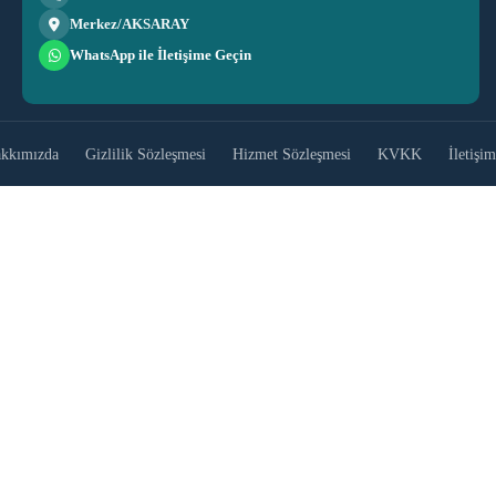
Merkez/AKSARAY
WhatsApp ile İletişime Geçin
kkımızda
Gizlilik Sözleşmesi
Hizmet Sözleşmesi
KVKK
İletişim