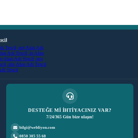
scil
dı Tescil
.net Alan Adı
lan Adı Tescil
.in Alan
co Alan Adı Tescil
.pro
cil
.site Alan Adı Tescil
dı Tescil
DESTEĞE Mİ İHTİYACINIZ VAR?
7/24/365 Gün bize ulaşın!
bilgi@webliyon.com
0850 305 55 68