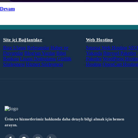
Devam
Site içi Bağlantılar
Web Hosting
Bize Ulaşın
Referanslar
Haber ve
Sınırsız Web Hosting
SEO 
Duyurular
Blog'tan Yazılar
Bilgi
Yakında
Bireysel Paketler
Bankası
Lisans Doğrulama
Gizlilik
Paketler
WordPress Hosti
Sözleşmesi
Hizmet Sözleşmesi
Hosting
OpenCart Hostin
Ürün ve hizmetlerimiz hakkında daha detaylı bilgi almak için hemen
arayın.