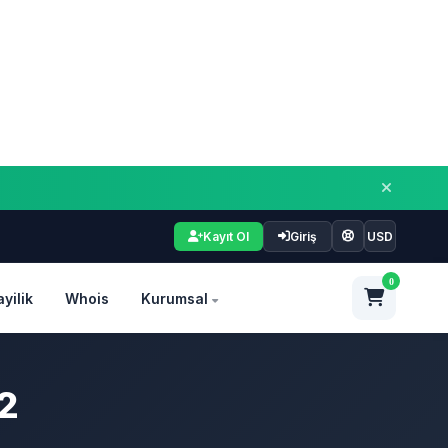
Kayıt Ol
Giriş
USD
0
ayilik
Whois
Kurumsal
V2