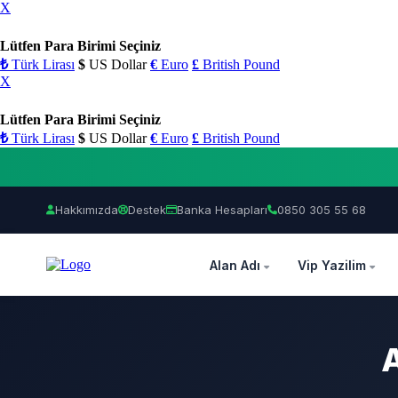
X
Lütfen Para Birimi Seçiniz
₺
Türk Lirası
$
US Dollar
€
Euro
£
British Pound
X
Lütfen Para Birimi Seçiniz
₺
Türk Lirası
$
US Dollar
€
Euro
£
British Pound
Hakkımızda
Destek
Banka Hesapları
0850 305 55 68
OZEL
Alan Adı
Vip Yazilim
A