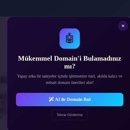
🤖
Mükemmel Domain'i Bulamadınız
mı?
Yapay zeka ile saniyeler içinde işletmenize özel, akılda kalıcı ve
Hizmet Süresi Seçimi
müsait domain önerileri alın!
Hizmetinizin yenilenme periyodunu seçin. U
AI ile Domain Bul
Tek Sefer
$31.49
Tekrar Gösterme