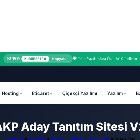
Tüm Yazılımlara Özel %10 İndirim
KUPON:
KURUMSAL10
Kopyala
Hosting
Eticaret
Çiçekçi Yazılımı
Yazılım
B
KP Aday Tanıtım Sitesi 
Anasayfa
Yazılımlar
Dernek - Belediye - Parti Aday
Sipariş Ver