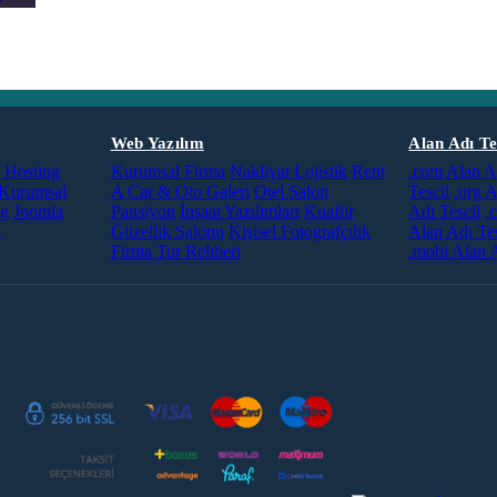
Web Yazılım
Alan Adı Te
Hosting
Kurumsal Firma
Nakliyat Lojistik
Rent
.com Alan A
Kurumsal
A Car & Oto Galeri
Otel Salon
Tescil
.org A
ng
Joomla
Pansiyon
İnşaat Yazılımları
Kuaför
Adı Tescil
.
g
Güzellik Salonu
Kişisel Fotografçılık
Alan Adı Tes
Firma Tur Rehberi
.mobi Alan A