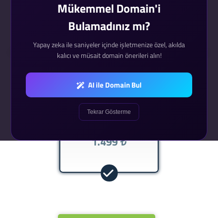
Mükemmel Domain'i
Bulamadınız mı?
Hizmet Süresi Seçimi
Yapay zeka ile saniyeler içinde işletmenize özel, akılda
Hizmetinizin yenilenme periyodunu seçin. Uzun
kalıcı ve müsait domain önerileri alın!
süreli alımlarda indirim fırsatını kaçırmayın.
AI ile Domain Bul
Tekrar Gösterme
Tek Sefer
1.499 ₺