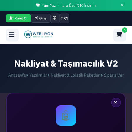
Tüm Yazılımlara Özel %10 İndirim
TRY
Kayıt Ol
Giriş
0
Nakliyat & Taşımacılık V2
Anasayfa
Yazılımlar
Nakliyat & Lojistik Paketleri
Sipariş Ver
1
2
3
4
5
🤖
Hizmet
Alan Adı
Web Hosting
Ek Hizmetler
Gerekli
Süresi
Belirle
Belirle
Bilgiler