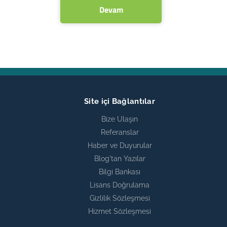
Devam
Site içi Bağlantılar
Bize Ulaşın
Referanslar
Haber ve Duyurular
Blog'tan Yazılar
Bilgi Bankası
Lisans Doğrulama
Gizlilik Sözleşmesi
Hizmet Sözleşmesi